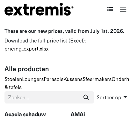
Overslaan naar inhoud
These are our new prices, valid from July 1st, 2026.
Download the full price list (Excel):
pricing_export.xlsx
Alle producten
Stoelen
Loungers
Parasols
Kussens
Sfeermakers
Onderho
& tafels
Sorteer op
Acacia schaduw
AMAi