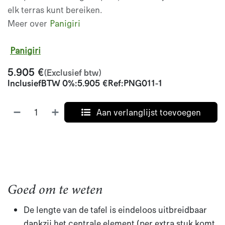
elk terras kunt bereiken.
Meer over
Panigiri
Panigiri
5.905
€
(Exclusief btw)
Inclusief
BTW 0%
:
5.905
€
Ref:
PNG011-1
Aan verlanglijst toevoegen
Goed om te weten
De lengte van de tafel is eindeloos uitbreidbaar
dankzij het centrale element (per extra stuk komt