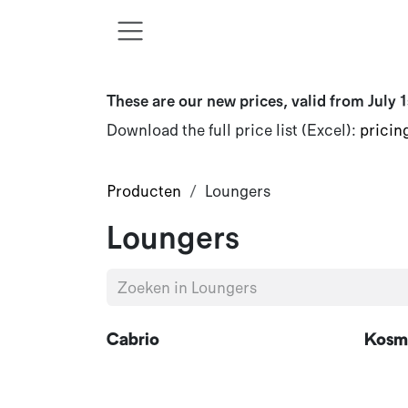
Overslaan naar inhoud
These are our new prices, valid from July 1
Download the full price list (Excel):
pricin
Producten
Loungers
Loungers
Nieuw!
Cabrio
Kosm