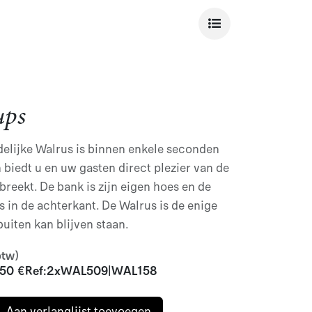
ups
elijke Walrus is binnen enkele seconden
 biedt u en uw gasten direct plezier van de
reekt. De bank is zijn eigen hoes en de
 in de achterkant. De Walrus is de enige
uiten kan blijven staan.
btw)
050
€
Ref:
2xWAL509|WAL158
Aan verlanglijst toevoegen