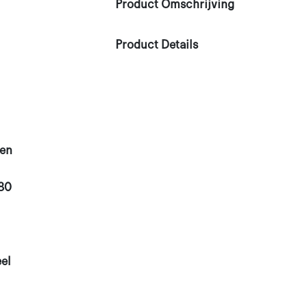
Product Omschrijving
Product Details
den
80
el