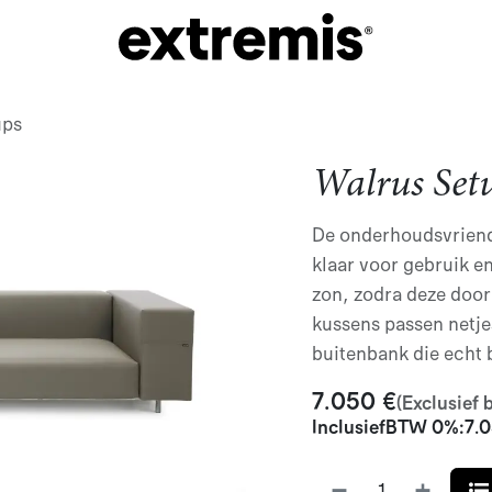
ups
Walrus Set
De onderhoudsvriend
klaar voor gebruik en
zon, zodra deze doorb
kussens passen netjes
buitenbank die echt b
7.050
€
(Exclusief 
Inclusief
BTW 0%
:
7.