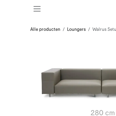
Overslaan naar inhoud
Alle producten
Loungers
Walrus Set