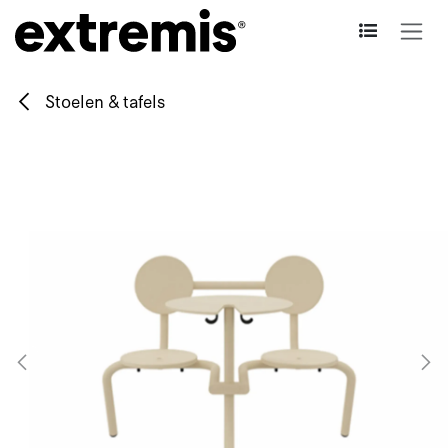
Overslaan naar inhoud
Stoelen & tafels