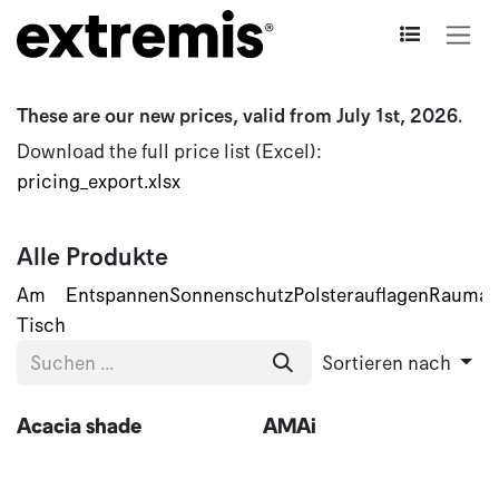
Zum Inhalt springen
These are our new prices, valid from July 1st, 2026.
Download the full price list (Excel):
pricing_export.xlsx
Alle Produkte
Am
Entspannen
Sonnenschutz
Polsterauflagen
Raumauf
Tisch
Sortieren nach
Acacia shade
AMAi