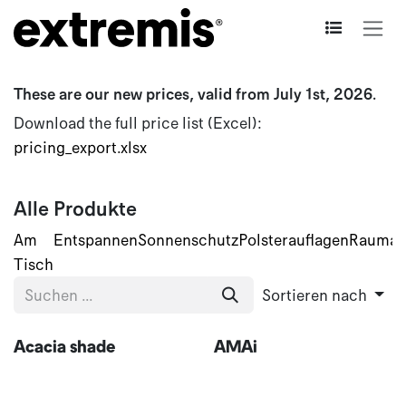
Zum Inhalt springen
These are our new prices, valid from July 1st, 2026.
Download the full price list (Excel):
pricing_export.xlsx
Alle Produkte
Am
Entspannen
Sonnenschutz
Polsterauflagen
Raumauf
Tisch
Sortieren nach
Acacia shade
AMAi