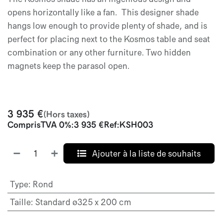
opens horizontally like a fan. This designer shade
hangs low enough to provide plenty of shade, and is
perfect for placing next to the Kosmos table and seat
combination or any other furniture. Two hidden
magnets keep the parasol open.
3 935
€
(Hors taxes)
Compris
TVA 0%
:
3 935
€
Ref:
KSH003
Ajouter à la liste de souhaits
Type
:
Rond
Taille
:
Standard ø325 x 200 cm